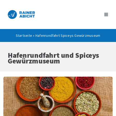
Zum
Inhalt
springen
Startseite
»
Hafenrundfahrt Spiceys Gewürzmuseum
Hafenrundfahrt und Spiceys
Gewürzmuseum